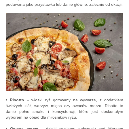
podawana jako przystawka lub danie główne, zależnie od okazji.
• Risotto
– włoski ryż gotowany na wywarze, z dodatkiem
świeżych ziół, warzyw, mięsa czy owoców morza. Risotto to
danie pełne smaku i konsystencji, które jest doskonałym
wyborem na obiad dla miłośników ryżu.
• Owoce morza
– dzięki swojemu położeniu nad Morzem