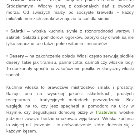
Śródziemnym, Włochy słyną z doskonałych dań z owoców
morza. Od świeżych małży po soczyste krewetki – każdy
miłośnik morskich smaków znajdzie tu coś dla siebie.
• Sałatki
– włoska kuchnia słynie z różnorodności warzyw i
sałatek. Sałatki z pomidorów, ogórków, papryki czy oliwek są nie
tylko smaczne, ale także pełne witamin i minerałów.
• Desery
– na zakończenie obiadu Włosi często serwują słodkie
desery, takie jak tiramisu, panna cotta, cannoli czy włoskie lody.
To doskonały sposób na zakończenie posiłku w klasyczny włoski
sposób.
Kuchnia włoska to prawdziwe mistrzostwo smaku i prostoty.
Bazuje ona na wysokiej jakości składnikach, prostych
recepturach i tradycyjnych metodach przyrządzania. Bez
względu na to, czy jesz spaghetti al pomodoro na ulicy w
Rzymie, czy degustujesz domową pizzę w
Trastevere
, włoskie
jedzenie zawsze będzie smakować wyjątkowo. Włoska kuchnia
to więcej niż jedzenie – to doświadczenie, które docenia się z
każdym kęsem.