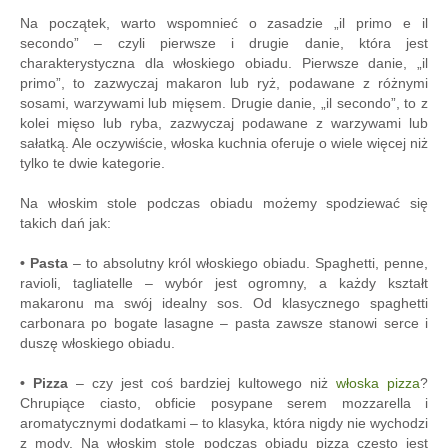
Na początek, warto wspomnieć o zasadzie „il primo e il
secondo” – czyli pierwsze i drugie danie, która jest
charakterystyczna dla włoskiego obiadu. Pierwsze danie, „il
primo”, to zazwyczaj makaron lub ryż, podawane z różnymi
sosami, warzywami lub mięsem. Drugie danie, „il secondo”, to z
kolei mięso lub ryba, zazwyczaj podawane z warzywami lub
sałatką. Ale oczywiście, włoska kuchnia oferuje o wiele więcej niż
tylko te dwie kategorie.
Na włoskim stole podczas obiadu możemy spodziewać się
takich dań jak:
• Pasta
– to absolutny król włoskiego obiadu. Spaghetti, penne,
ravioli, tagliatelle – wybór jest ogromny, a każdy kształt
makaronu ma swój idealny sos. Od klasycznego spaghetti
carbonara po bogate lasagne – pasta zawsze stanowi serce i
duszę włoskiego obiadu.
• Pizza
– czy jest coś bardziej kultowego niż
włoska pizza
?
Chrupiące ciasto, obficie posypane serem mozzarella i
aromatycznymi dodatkami – to klasyka, która nigdy nie wychodzi
z mody. Na włoskim stole podczas obiadu pizza często jest