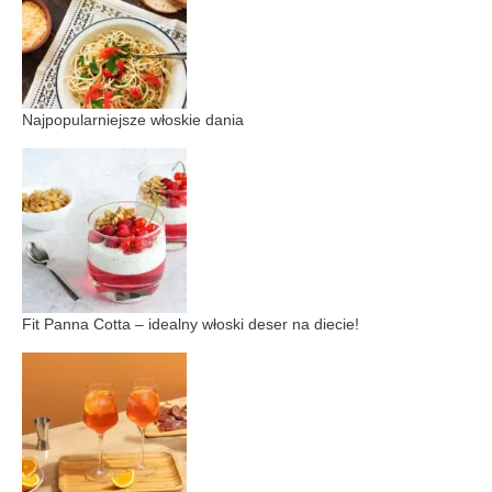
Najpopularniejsze włoskie dania
Fit Panna Cotta – idealny włoski deser na diecie!