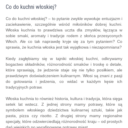
Co do kuchni włoskiej?
Co do kuchni włoskiej? – to pytanie zwykle wywołuje entuzjazm i
zaciekawienie, szczególnie wśród miłośników dobrej kuchni.
Włoska kuchnia to prawdziwa uczta dla zmysłów, łącząca w
sobie smaki, aromaty i tradycje rodem z słońca przesyconych
Włoch. Ale co tak naprawdę kryje się za tym pytaniem? Co
sprawia, że kuchnia włoska jest tak wyjątkowa i niezapomniana?
Kiedy zagłębiamy się w tajniki włoskiej kuchni, odkrywamy
bogactwo składników, różnorodność smaków i troskę o detale,
które sprawiają, że jedzenie staje się nie tylko posiłkiem, ale
prawdziwym doświadczeniem kulinarnym. Włosi są znani z pasji
do gotowania i jedzenia, co widać w każdym kęsie ich
tradycyjnych potraw.
Włoska kuchnia to również historia, kultura i tradycja, która sięga
setek lat wstecz. Z jednej strony mamy potrawy, które są
symbolem włoskiego dziedzictwa kulinarnej sztuki, takie jak
pasta, pizza czy risotto. Z drugiej strony mamy regionalne
specjały, które odzwierciedlają różnorodność kraju – od prostych
dań wiejskich po wyrafinowane potrawy miast.