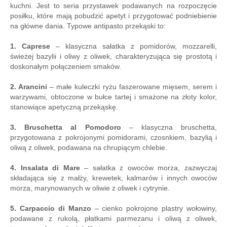
kuchni. Jest to seria przystawek podawanych na rozpoczęcie
posiłku, które mają pobudzić apetyt i przygotować podniebienie
na główne dania. Typowe antipasto przekąski to:
1. Caprese
– klasyczna sałatka z pomidorów, mozzarelli,
świeżej bazylii i oliwy z oliwek, charakteryzująca się prostotą i
doskonałym połączeniem smaków.
2. Arancini
– małe kuleczki ryżu faszerowane mięsem, serem i
warzywami, obtoczone w bułce tartej i smażone na złoty kolor,
stanowiące apetyczną przekąskę.
3. Bruschetta al Pomodoro
– klasyczna bruschetta,
przygotowana z pokrojonymi pomidorami, czosnkiem, bazylią i
oliwą z oliwek, podawana na chrupiącym chlebie.
4. Insalata di Mare
– sałatka z owoców morza, zazwyczaj
składająca się z małży, krewetek, kalmarów i innych owoców
morza, marynowanych w oliwie z oliwek i cytrynie.
5. Carpaccio di Manzo
– cienko pokrojone plastry wołowiny,
podawane z rukolą, płatkami parmezanu i oliwą z oliwek,