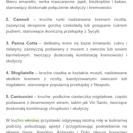
likieru amaretto, serka mascarpone, jajek, biszkoptów i kakao,
stanowiący doskonałe połączenie słodyczy i kremowości.
2. Cannoli
– kruche rurki nadziewane kremem ricotta,
zazwyczaj skropione gorzką czekoladą lub posypane cukrem
pudrem, stanowiące ikoniczną przekąskę z Sycylii.
3. Panna Cotta
– delikatny krem na bazie śmietanki, cukru i
żelatyny, zazwyczaj podawany z musem z owoców lub sosem
karmelowym, tworzący doskonałą kombinację kremowości i
słodyczy.
4. Sfogliatelle
– kruche ciastka w kształcie muszli, nadziewane
słodkim kremem z ricotty, kandyzowanymi owocami lub
migdałami, stanowiące popularną przekąskę z Neapolu.
5. Cantuccini
– kruche, podłużne ciasteczka migdałowe, często
podawane z deserwowym winem, takim jak Vin Santo, tworzące
doskonałą kombinację chrupkości i słodyczy.
W
kuchni włoskiej
przystawki odgrywają istotną rolę w kulinarnej
podróży, pobudzając apetyt i przygotowując podniebienie na
główne dania. Aperitivo, Antipasto i Dolci oferują bogactwo