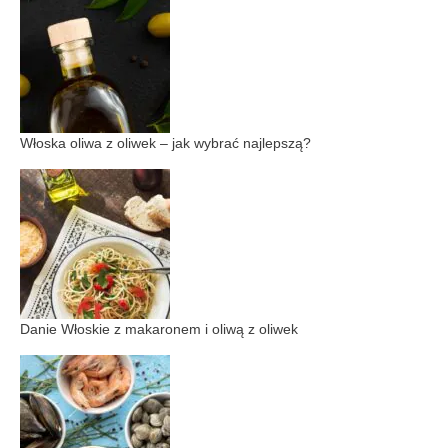
Włoska oliwa z oliwek – jak wybrać najlepszą?
Danie Włoskie z makaronem i oliwą z oliwek