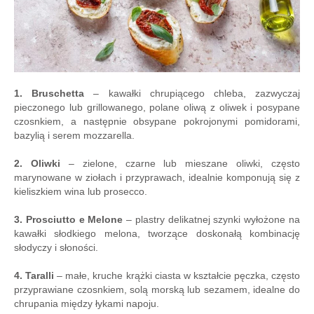
1. Bruschetta
– kawałki chrupiącego chleba, zazwyczaj
pieczonego lub grillowanego, polane oliwą z oliwek i posypane
czosnkiem, a następnie obsypane pokrojonymi pomidorami,
bazylią i serem mozzarella.
2. Oliwki
– zielone, czarne lub mieszane oliwki, często
marynowane w ziołach i przyprawach, idealnie komponują się z
kieliszkiem wina lub prosecco.
3. Prosciutto e Melone
– plastry delikatnej szynki wyłożone na
kawałki słodkiego melona, tworzące doskonałą kombinację
słodyczy i słoności.
4. Taralli
– małe, kruche krążki ciasta w kształcie pęczka, często
przyprawiane czosnkiem, solą morską lub sezamem, idealne do
chrupania między łykami napoju.