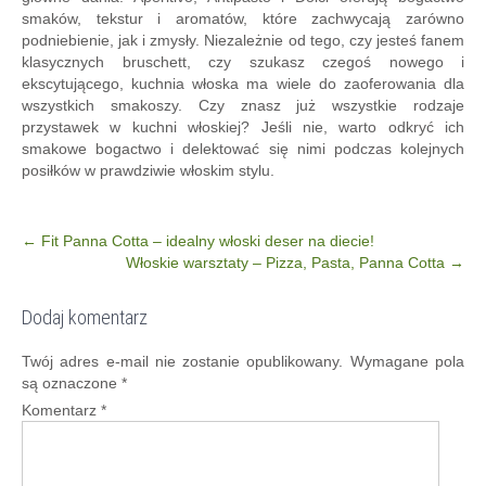
smaków, tekstur i aromatów, które zachwycają zarówno
podniebienie, jak i zmysły. Niezależnie od tego, czy jesteś fanem
klasycznych bruschett, czy szukasz czegoś nowego i
ekscytującego, kuchnia włoska ma wiele do zaoferowania dla
wszystkich smakoszy. Czy znasz już wszystkie rodzaje
przystawek w kuchni włoskiej? Jeśli nie, warto odkryć ich
smakowe bogactwo i delektować się nimi podczas kolejnych
posiłków w prawdziwie włoskim stylu.
Post
←
Fit Panna Cotta – idealny włoski deser na diecie!
Włoskie warsztaty – Pizza, Pasta, Panna Cotta
→
navigation
Dodaj komentarz
Twój adres e-mail nie zostanie opublikowany.
Wymagane pola
są oznaczone
*
Komentarz
*